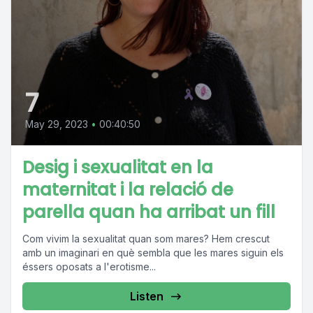
7
May 29, 2023
•
00:40:50
Desig i sexualitat en la
maternitat i la relació de
parella quan ha arribat un fill
Com vivim la sexualitat quan som mares? Hem crescut
amb un imaginari en què sembla que les mares siguin els
éssers oposats a l'erotisme...
Listen