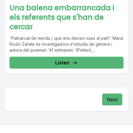
Una balena embarrancada i
els referents que s'han de
cercar
"Patriarcat de merda / que ens deixes nues al part". Maria
Rodó-Zárate és investigadora d'estudis de gènere i
autora del poemari '41 setmanes' (Pol·len),...
Listen
Next