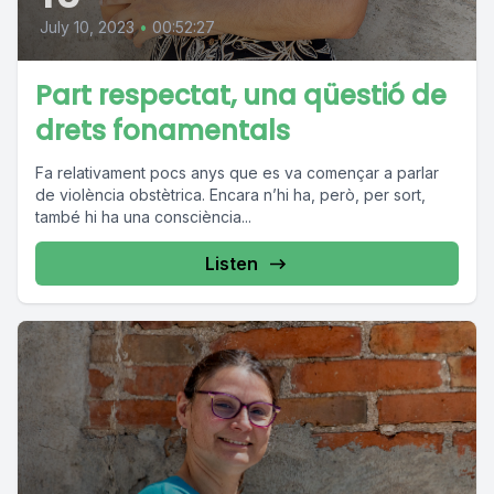
July 10, 2023
•
00:52:27
Part respectat, una qüestió de
drets fonamentals
Fa relativament pocs anys que es va començar a parlar
de violència obstètrica. Encara n’hi ha, però, per sort,
també hi ha una consciència...
Listen