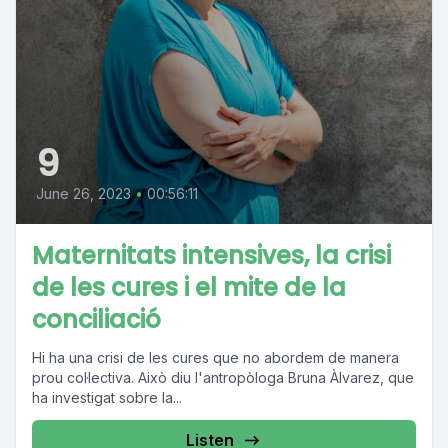
9
June 26, 2023
•
00:56:11
Maternitats intensives, la crisi
de les cures i el mite de la
conciliació
Hi ha una crisi de les cures que no abordem de manera
prou col·lectiva. Això diu l'antropòloga Bruna Àlvarez, que
ha investigat sobre la...
Listen